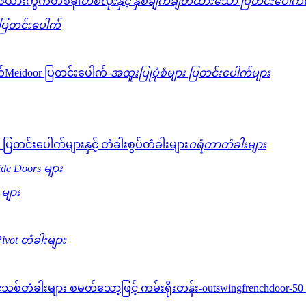
တစ်လုံးနှင့် နှစ်ချက်ချိတ်ထားသော ပြတင်းပေါက်
်ပြတင်းပေါက်
အထူးပြုပုံစံများ ပြတင်းပေါက်များ
ဝရံတာတံခါးများ
lide Doors များ
 များ
ivot တံခါးများ