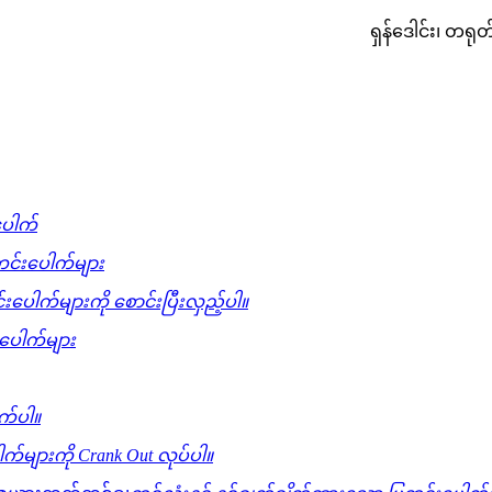
ရှန်ဒေါင်း၊ တရုတ
ပေါက်
င်းပေါက်များ
းပေါက်များကို စောင်းပြီးလှည့်ပါ။
ပေါက်များ
ါက်ပါ။
က်များကို Crank Out လုပ်ပါ။