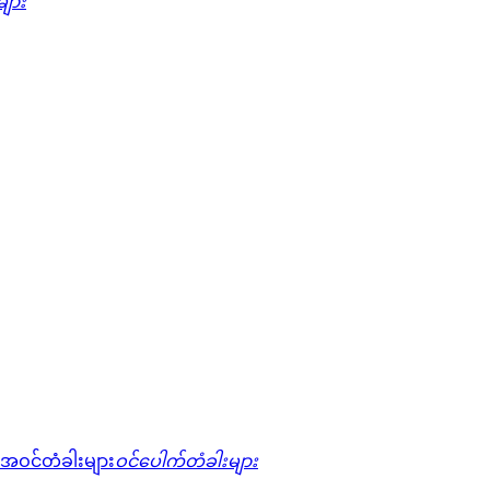
များ
ဝင်ပေါက်တံခါးများ