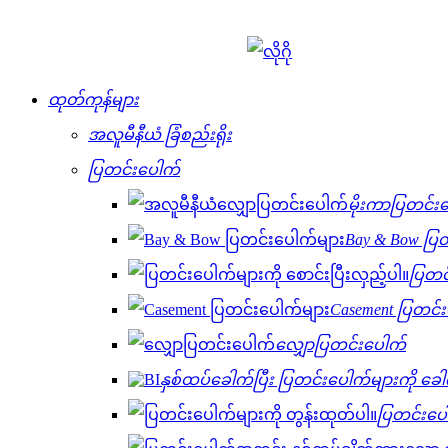
ထုတ်ကုန်များ
အလူမီနီယံ ခြံစည်းရိုး
ပြတင်းပေါက်
မိုးကာပြတင်း
Bay & Bow ပြတ
ပြတင်
Casement ပြတင်း
လျှောပြတင်းပေါက်
နှစ်ထပ်ခေါက်ပြီး ပြတင်းပေါက်များကို ခေ
ပြတင်းပေါ