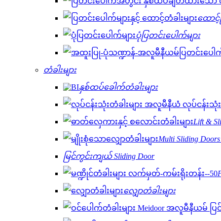
ထောင့
ပုံပြတင်းပေါက်များ
တံခါးများ
နှစ်ထပ်ခေါက်တံခါးများ
Lift & S
Multi Sliding Doors
မြင်ကွင်းကျယ် Sliding Door
P
လျှောတံခါးများ