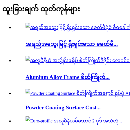
ထူးခြားချက် ထုတ်ကုန်များ
အရည်အသွေးမြင့် ရိုးရှင်းသော ခေတ်မီ...
Aluminm Alloy Frame စိတ်ကြိုက်...
Powder Coating Surface Cust...