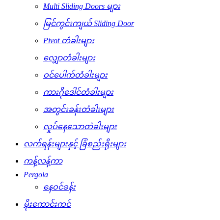
Multi Sliding Doors များ
မြင်ကွင်းကျယ် Sliding Door
Pivot တံခါးများ
လျှောတံခါးများ
ဝင်ပေါက်တံခါးများ
ကားဂိုဒေါင်တံခါးများ
အတွင်းခန်းတံခါးများ
လှုပ်နေသောတံခါးများ
လက်ရန်းများနှင့် ခြံစည်းရိုးများ
ကန့်လန့်ကာ
Pergola
နေဝင်ခန်း
မိုးကောင်းကင်