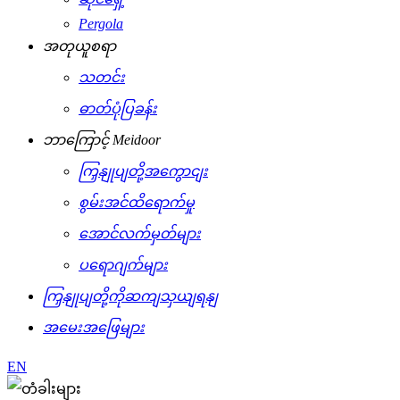
Pergola
အတုယူစရာ
သတင်း
ဓာတ်ပုံပြခန်း
ဘာကြောင့် Meidoor
ကြှနျုပျတို့အကွောငျး
စွမ်းအင်ထိရောက်မှု
အောင်လက်မှတ်များ
ပရောဂျက်များ
ကြှနျုပျတို့ကိုဆကျသှယျရနျ
အမေးအဖြေများ
EN