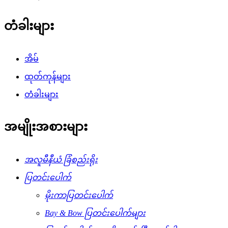
တံခါးများ
အိမ်
ထုတ်ကုန်များ
တံခါးများ
အမျိုးအစားများ
အလူမီနီယံ ခြံစည်းရိုး
ပြတင်းပေါက်
မိုးကာပြတင်းပေါက်
Bay & Bow ပြတင်းပေါက်များ