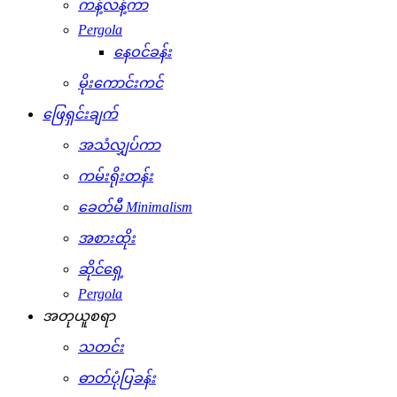
ကန့်လန့်ကာ
Pergola
နေဝင်ခန်း
မိုးကောင်းကင်
ဖြေရှင်းချက်
အသံလျှပ်ကာ
ကမ်းရိုးတန်း
ခေတ်မီ Minimalism
အစားထိုး
ဆိုင်ရှေ့
Pergola
အတုယူစရာ
သတင်း
ဓာတ်ပုံပြခန်း