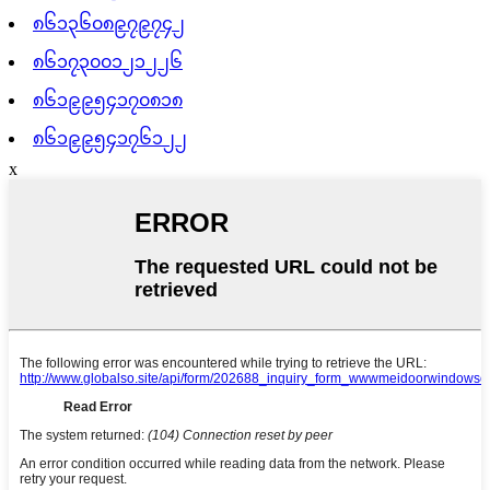
၈၆၁၃၆၀၈၉၇၉၇၄၂
၈၆၁၇၃၀၀၁၂၁၂၂၆
၈၆၁၉၉၅၄၁၇၀၈၁၈
၈၆၁၉၉၅၄၁၇၆၁၂၂
x