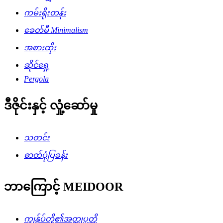
ကမ်းရိုးတန်း
ခေတ်မီ Minimalism
အစားထိုး
ဆိုင်ရှေ့
Pergola
ဒီဇိုင်းနှင့် လှုံ့ဆော်မှု
သတင်း
ဓာတ်ပုံပြခန်း
ဘာကြောင့် MEIDOOR
ကျွန်ုပ်တို့၏အတ္ထုပ္ပတ္တိ