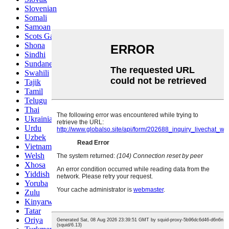
Slovenian
Somali
Samoan
Scots Gaelic
Shona
Sindhi
Sundanese
Swahili
Tajik
Tamil
Telugu
Thai
Ukrainian
Urdu
Uzbek
Vietnamese
Welsh
Xhosa
Yiddish
Yoruba
Zulu
Kinyarwanda
Tatar
Oriya