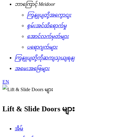
ဘာကြောင့် Meidoor
ကြှနျုပျတို့အကွောငျး
စွမ်းအင်ထိရောက်မှု
အောင်လက်မှတ်များ
ပရောဂျက်များ
ကြှနျုပျတို့ကိုဆကျသှယျရနျ
အမေးအဖြေများ
EN
Lift & Slide Doors များ
အိမ်