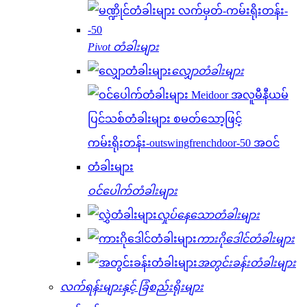
Pivot တံခါးများ
လျှောတံခါးများ
ဝင်ပေါက်တံခါးများ
လှုပ်နေသောတံခါးများ
ကားဂိုဒေါင်တံခါးများ
အတွင်းခန်းတံခါးများ
လက်ရန်းများနှင့် ခြံစည်းရိုးများ