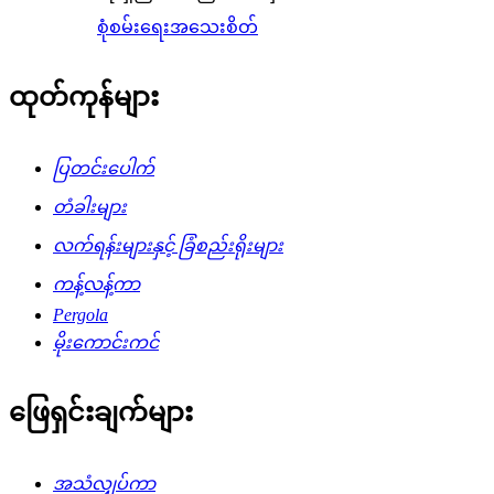
စုံစမ်းရေး
အသေးစိတ်
ထုတ်ကုန်များ
ပြတင်းပေါက်
တံခါးများ
လက်ရန်းများနှင့် ခြံစည်းရိုးများ
ကန့်လန့်ကာ
Pergola
မိုးကောင်းကင်
ဖြေရှင်းချက်များ
အသံလျှပ်ကာ