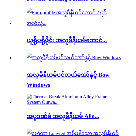
ယူရိုပရိုဖိုင်း အလူမီနီယမ်ဘောင်...
အလူမီနီယမ်ပင်လယ်အော်နှင့် Bow
Windows
အပူဒဏ်ခံ အလူမီနီယမ် Allo...