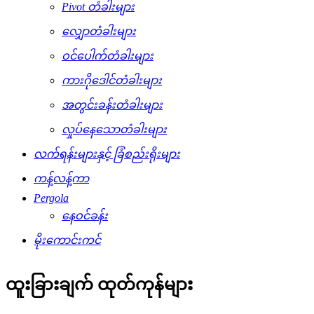
Pivot တံခါးများ
လျှောတံခါးများ
ဝင်ပေါက်တံခါးများ
ကားဂိုဒေါင်တံခါးများ
အတွင်းခန်းတံခါးများ
လှုပ်နေသောတံခါးများ
လက်ရန်းများနှင့် ခြံစည်းရိုးများ
ကန့်လန့်ကာ
Pergola
နေဝင်ခန်း
မိုးကောင်းကင်
ထူးခြားချက် ထုတ်ကုန်များ