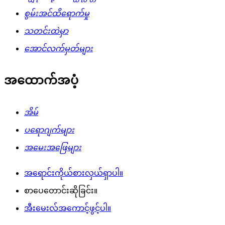
စွမ်းအင်ထိရောက်မှု
သတင်းထဲမှာ
အောင်လက်မှတ်များ
အထောက်အပံ့
အိမ်
ပရောဂျက်များ
အမေးအဖြေများ
အရောင်းကိုယ်စားလှယ်ရှာပါ။
စာပေတောင်းဆိုခြင်း။
အီးမေးလ်အကောင့်ဖွင့်ပါ။