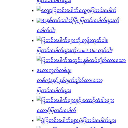
ပြတင်းပေါက်များ
လျှောပြတင်းပေါက်
နှစ်ထပ်ခေါက်ပြီး ပြတင်းပေါက်များကို
ခေါက်ပါ။
ပြတင်းပေါက်များကို Crank Out လုပ်ပါ။
တစ်လုံးနှင့် နှစ်ချက်ချိတ်ထားသော
ပြတင်းပေါက်များ
ထောင့်ပြတင်းပေါက်
ပုံပြတင်းပေါက်များ