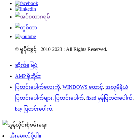
© မူပိုင်ခွင့် - 2010-2023 : All Rights Reserved.
ဆိုက်မြေပုံ
AMP မိုဘိုင်း
ပြတင်းပေါက်လေးကို
,
WINDOWS ထောင့်
,
အလူမီနီယံ
ပြတင်းပေါက်များ
,
ပြတင်းပေါက်
,
fixed မှန်ပြတင်းပေါက်
,
bay ပြတင်းပေါက်
,
အီးမေးလ်ပို့ပါ။