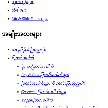
ထုတ်ကုန်များ
တံခါးများ
Lift & Slide Doors များ
အမျိုးအစားများ
အလူမီနီယံ ခြံစည်းရိုး
ပြတင်းပေါက်
မိုးကာပြတင်းပေါက်
Bay & Bow ပြတင်းပေါက်များ
ပြတင်းပေါက်များကို စောင်းပြီးလှည့်ပါ။
Casement ပြတင်းပေါက်များ
လျှောပြတင်းပေါက်