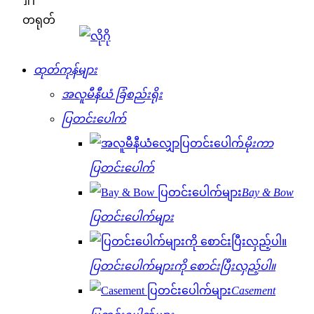
တရုတ်
ထုတ်ကုန်များ
အလူမီနီယံ ခြံစည်းရိုး
ပြတင်းပေါက်
မိုးကာ
ပြတင်းပေါက်
Bay & Bow
ပြတင်းပေါက်များ
ပြတင်းပေါက်များကို စောင်းပြီးလှည့်ပါ။
Casement