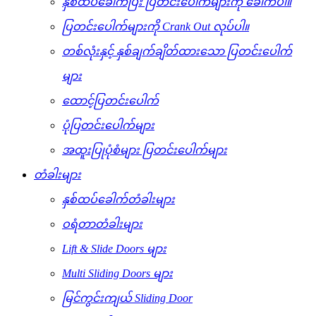
နှစ်ထပ်ခေါက်ပြီး ပြတင်းပေါက်များကို ခေါက်ပါ။
ပြတင်းပေါက်များကို Crank Out လုပ်ပါ။
တစ်လုံးနှင့် နှစ်ချက်ချိတ်ထားသော ပြတင်းပေါက်
များ
ထောင့်ပြတင်းပေါက်
ပုံပြတင်းပေါက်များ
အထူးပြုပုံစံများ ပြတင်းပေါက်များ
တံခါးများ
နှစ်ထပ်ခေါက်တံခါးများ
ဝရံတာတံခါးများ
Lift & Slide Doors များ
Multi Sliding Doors များ
မြင်ကွင်းကျယ် Sliding Door