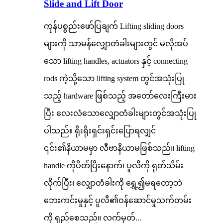
Slide and Lift Door
ကုန်ပစ္စည်းဖော်ပြချက် Lifting sliding doors
များကို သာမန်လျှောတံခါးများတွင် မလိုအပ်
သော lifting handles, actuators နှင့် connecting
rods ကဲ့သို့သော lifting system တွင်အသုံးပြု
သည့် hardware ဖြစ်သည့် အတော်လေးကြီးမား
ပြီး လေးလံသောလျှောတံခါးများတွင်အသုံးပြု
ပါသည်။ ရိုးရိုးရှင်းရှင်းပြောရလျှင်
၎င်း၏နိယာမမှာ လီဗာနိယာမဖြစ်သည်။ lifting
handle ကိုပိတ်ပြီးနောက်၊ ပူလီကို ရုတ်သိမ်း
လိုက်ပြီး၊ လျှောတံခါးကို ရွှေ့၍မရတော့ဘဲ
ဘေးကင်းမှုနှင့် ပူလီ၏ဝန်ဆောင်မှုသက်တမ်း
ကို ရှည်စေသည်။ လက်မှတ်...