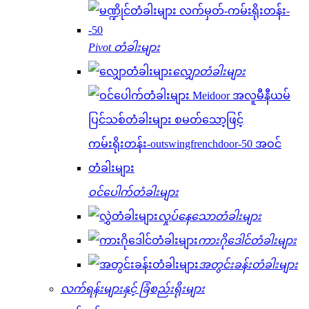
Pivot တံခါးများ
လျှောတံခါးများ
ဝင်ပေါက်တံခါးများ
လှုပ်နေသောတံခါးများ
ကားဂိုဒေါင်တံခါးများ
အတွင်းခန်းတံခါးများ
လက်ရန်းများနှင့် ခြံစည်းရိုးများ