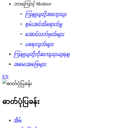
ဘာကြောင့် Meidoor
ကြှနျုပျတို့အကွောငျး
စွမ်းအင်ထိရောက်မှု
အောင်လက်မှတ်များ
ပရောဂျက်များ
ကြှနျုပျတို့ကိုဆကျသှယျရနျ
အမေးအဖြေများ
EN
ဓာတ်ပုံပြခန်း
အိမ်