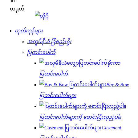
တရုတ်
ထုတ်ကုန်များ
အလူမီနီယံ ခြံစည်းရိုး
ပြတင်းပေါက်
မိုးကာ
ပြတင်းပေါက်
Bay & Bow
ပြတင်းပေါက်များ
ပြတင်းပေါက်များကို စောင်းပြီးလှည့်ပါ။
Casement