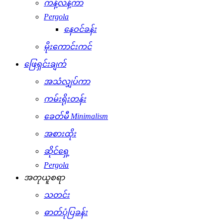
ကန့်လန့်ကာ
Pergola
နေဝင်ခန်း
မိုးကောင်းကင်
ဖြေရှင်းချက်
အသံလျှပ်ကာ
ကမ်းရိုးတန်း
ခေတ်မီ Minimalism
အစားထိုး
ဆိုင်ရှေ့
Pergola
အတုယူစရာ
သတင်း
ဓာတ်ပုံပြခန်း