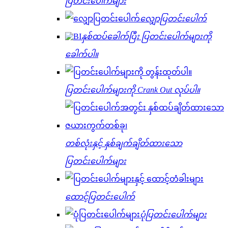
ပြတင်းပေါက်များ
လျှောပြတင်းပေါက်
နှစ်ထပ်ခေါက်ပြီး ပြတင်းပေါက်များကို
ခေါက်ပါ။
ပြတင်းပေါက်များကို Crank Out လုပ်ပါ။
တစ်လုံးနှင့် နှစ်ချက်ချိတ်ထားသော
ပြတင်းပေါက်များ
ထောင့်ပြတင်းပေါက်
ပုံပြတင်းပေါက်များ