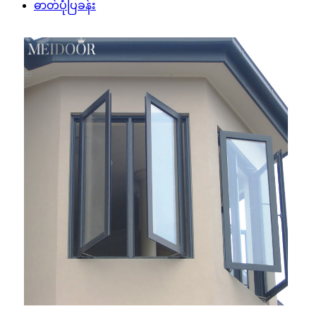
ဓာတ်ပုံပြခန်း