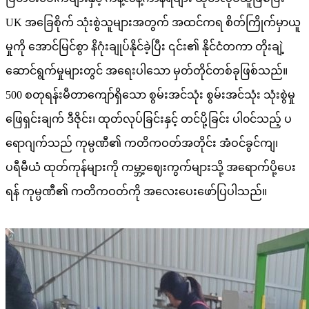
UK အခြေစိုက် သုံးစွဲသူများအတွက် အထင်ကရ စိတ်ကြိုက်မှာယူ
မှုကို အောင်မြင်စွာ နိဂုံးချုပ်နိုင်ခဲ့ပြီး ၎င်း၏ နိုင်ငံတကာ တိုးချဲ့
ဆောင်ရွက်မှုများတွင် အရေးပါသော မှတ်တိုင်တစ်ခုဖြစ်သည်။
500 စတုရန်းမီတာကျော်ရှိသော စွမ်းအင်သုံး စွမ်းအင်သုံး သုံးစွဲမှု
ဖြေရှင်းချက် ဒီဇိုင်း၊ ထုတ်လုပ်ခြင်းနှင့် တင်ပို့ခြင်း ပါ၀င်သည့် ပ
ရောဂျက်သည် ကုမ္ပဏီ၏ ကတိကဝတ်အတိုင်း အံဝင်ခွင်ကျ၊
ပရီမီယံ ထုတ်ကုန်များကို ကမ္ဘာ့ဈေးကွက်များသို့ အရောက်ပို့ပေး
ရန် ကုမ္ပဏီ၏ ကတိကဝတ်ကို အလေးပေးဖော်ပြပါသည်။