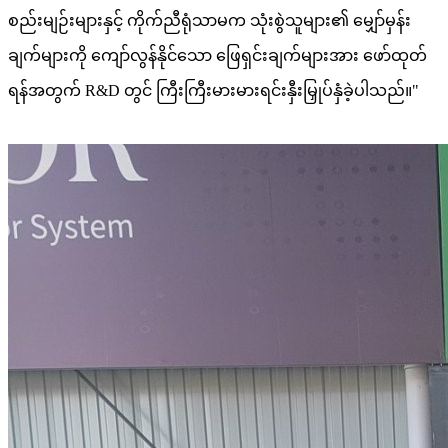
စည်းမျဉ်းများနှင့် ကိုက်ညီရုံသာမက သုံးစွဲသူများ၏ မျှော်မှန်း
ချက်များကို ကျော်လွန်နိုင်သော ဖြေရှင်းချက်များအား ဖော်ထုတ်
ရန်အတွက် R&D တွင် ကြီးကြီးမားမားရင်းနှီးမြှုပ်နှံခဲ့ပါသည်။"