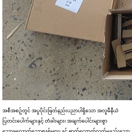
အစီအစဥ်တွင် အပူပိုင်းဖြတ်နည်းပညာပါရှိသော အလူမီနီယံ
ပြတင်းပေါက်များနှင့် တံခါးများ၊ အချက်ပေါင်းများစွာ
သော့ခလောက်သော့စနစ်များ၊ နှင့် ဓာတ်ငွေ့ထုတ်လွှတ်မှုနည်းသော