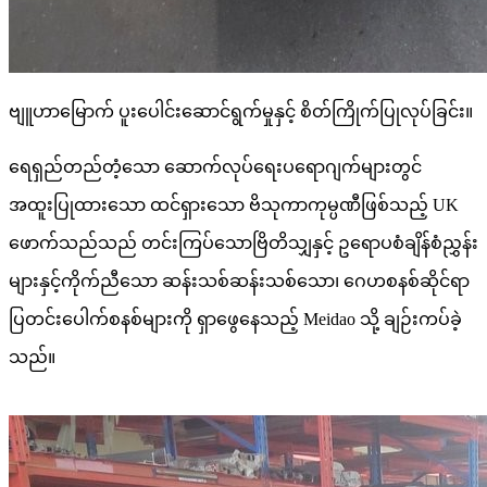
ဗျူဟာမြောက် ပူးပေါင်းဆောင်ရွက်မှုနှင့် စိတ်ကြိုက်ပြုလုပ်ခြင်း။
ရေရှည်တည်တံ့သော ဆောက်လုပ်ရေးပရောဂျက်များတွင်
အထူးပြုထားသော ထင်ရှားသော ဗိသုကာကုမ္ပဏီဖြစ်သည့် UK
ဖောက်သည်သည် တင်းကြပ်သောဗြိတိသျှနှင့် ဥရောပစံချိန်စံညွှန်း
များနှင့်ကိုက်ညီသော ဆန်းသစ်ဆန်းသစ်သော၊ ဂေဟစနစ်ဆိုင်ရာ
ပြတင်းပေါက်စနစ်များကို ရှာဖွေနေသည့် Meidao သို့ ချဉ်းကပ်ခဲ့
သည်။