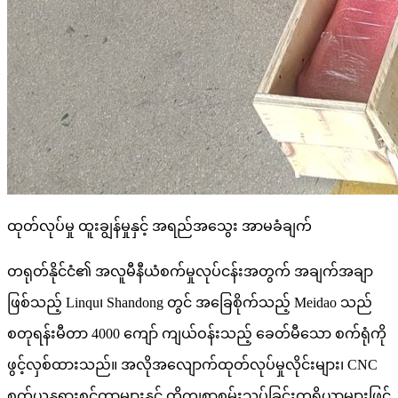
ထုတ်လုပ်မှု ထူးချွန်မှုနှင့် အရည်အသွေး အာမခံချက်
တရုတ်နိုင်ငံ၏ အလူမီနီယံစက်မှုလုပ်ငန်းအတွက် အချက်အချာ
ဖြစ်သည့် Linqu၊ Shandong တွင် အခြေစိုက်သည့် Meidao သည်
စတုရန်းမီတာ 4000 ကျော် ကျယ်ဝန်းသည့် ခေတ်မီသော စက်ရုံကို
ဖွင့်လှစ်ထားသည်။ အလိုအလျောက်ထုတ်လုပ်မှုလိုင်းများ၊ CNC
စက်ယန္တရားစင်တာများနှင့် တိကျစွာစမ်းသပ်ခြင်းတူရိယာများဖြင့်