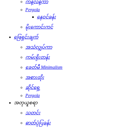
ကန့်လန့်ကာ
Pergola
နေဝင်ခန်း
မိုးကောင်းကင်
ဖြေရှင်းချက်
အသံလျှပ်ကာ
ကမ်းရိုးတန်း
ခေတ်မီ Minimalism
အစားထိုး
ဆိုင်ရှေ့
Pergola
အတုယူစရာ
သတင်း
ဓာတ်ပုံပြခန်း