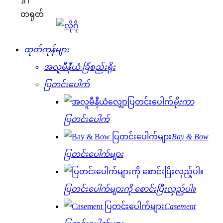
တရုတ်
ထုတ်ကုန်များ
အလူမီနီယံ ခြံစည်းရိုး
ပြတင်းပေါက်
မိုးကာ
ပြတင်းပေါက်
Bay & Bow
ပြတင်းပေါက်များ
ပြတင်းပေါက်များကို စောင်းပြီးလှည့်ပါ။
Casement