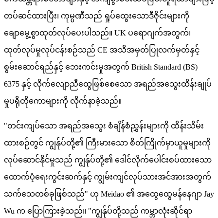
တပ်ဆင်ထားပြီး၊ ကုမ္ပဏီသည် ရှုပ်ထွေးသောဒီဇိုင်းများကို
ချောမွေ့စွာထုတ်လုပ်ပေးပါသည်။ UK ပရောဂျက်အတွက်၊
ထုတ်လုပ်မှုလုပ်ငန်းစဉ်သည် CE အသိအမှတ်ပြုလက်မှတ်နှင့်
စွမ်းဆောင်ရည်နှင့် ဘေးကင်းမှုအတွက် British Standard (BS)
6375 နှင့် လိုက်လျောညီထွေဖြစ်စေသော အရည်အသွေးထိန်းချုပ်
မှုပရိုတိုကောများကို လိုက်နာခဲ့သည်။
"တင်းကျပ်သော အရည်အသွေး စံချိန်စံညွှန်းများကို ထိန်းသိမ်း
ထားစဉ်တွင် ကျွန်ုပ်တို့၏ ကြီးမားသော စိတ်ကြိုက်မှာယူမှုများကို
လုပ်ဆောင်နိုင်မှုသည် ကျွန်ုပ်တို့၏ ဒေါင်လိုက်ပေါင်းစပ်ထားသော
ထောက်ပံ့ရေးကွင်းဆက်နှင့် ကျွမ်းကျင်လုပ်သားအင်အားအတွက်
သက်သေတစ်ခုဖြစ်သည်" ဟု Meidao ၏ အထွေထွေမန်နေဂျာ Jay
Wu က ပြောကြားခဲ့သည်။ "ကျွန်ုပ်တို့သည် ကမ္ဘာလုံးဆိုင်ရာ