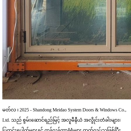
မတ်လ ၊ 2025 - Shandong Meidao System Doors & Windows Co.,
Ltd. သည် စွမ်းဆောင်ရည်မြင့် အလူမီနီယံ အလွိုင်းတံခါးများ၊
ပြတင်းပေါက်များနှင့် ကန့်လန့်ကာနံရံများ ထုတ်လုပ်သူဖြစ်ပြီး