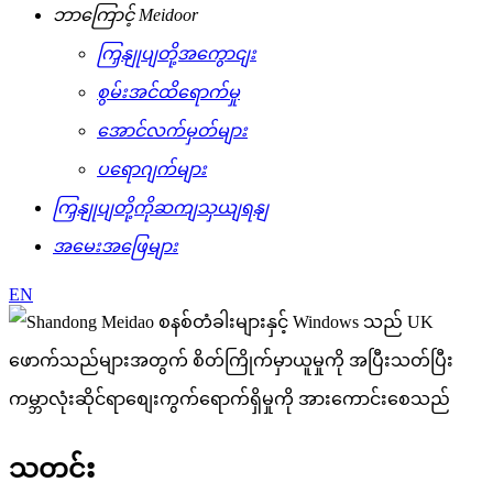
ဘာကြောင့် Meidoor
ကြှနျုပျတို့အကွောငျး
စွမ်းအင်ထိရောက်မှု
အောင်လက်မှတ်များ
ပရောဂျက်များ
ကြှနျုပျတို့ကိုဆကျသှယျရနျ
အမေးအဖြေများ
EN
သတင်း