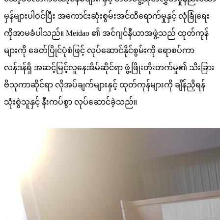
မှန်များပါဝင်ပြီး အကောင်းဆုံးစွမ်းအင်ထိရောက်မှုနှင့် လုံခြုံရေး
ကိုအာမခံပါသည်။ Meidao ၏ အင်ဂျင်နီယာအဖွဲ့သည် ထုတ်ကုန်
များကို ခေတ်ပြိုင်ပုံစံဖြင့် လုပ်ဆောင်နိုင်စွမ်းကို ရောစပ်ကာ
လန်ဒန်ရှိ အဆင့်မြင့်လူနေအိမ်ဆိုင်ရာ ဖွံ့ဖြိုးတိုးတက်မှု၏ သီးခြား
ဗိသုကာဆိုင်ရာ လိုအပ်ချက်များနှင့် ထုတ်ကုန်များကို ချိန်ညှိရန်
သုံးစွဲသူနှင့် နီးကပ်စွာ လုပ်ဆောင်ခဲ့သည်။