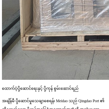
ထောက်ပံ့ပို့ဆောင်ရေးနှင့် ပို့ကုန် စွမ်းဆောင်ရည်
အချိန်မီ ပို့ဆောင်မှုသေချာစေရန်၊ Meidao သည် Qingdao Port ၏