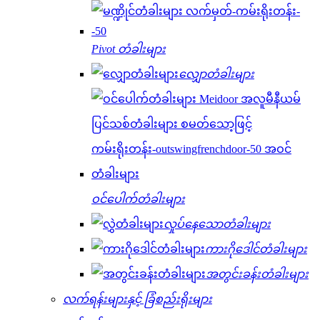
Pivot တံခါးများ
လျှောတံခါးများ
ဝင်ပေါက်တံခါးများ
လှုပ်နေသောတံခါးများ
ကားဂိုဒေါင်တံခါးများ
အတွင်းခန်းတံခါးများ
လက်ရန်းများနှင့် ခြံစည်းရိုးများ