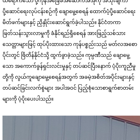
ထိရောက်သော ပို့ကုန်အခြေခံအဆောက်အအုံကို အသုံးချကာ
ပို့ဆောင်ရေးလုပ်ငန်းစဉ်ကို ချောမွေ့စေရန် ထောက်ပံ့ပို့ဆောင်ရေး
မိတ်ဖက်များနှင့် ညှိနှိုင်းဆောင်ရွက်ခဲ့ပါသည်။ နိုင်ငံတကာ
ဖြတ်သန်းသွားလာမှုကို ခံနိုင်ရည်ရှိစေရန် အားဖြည့်သစ်သား
သေတ္တာများဖြင့် ထုပ်ပိုးထားသော ကုန်ပစ္စည်းသည် မတ်လအစော
ပိုင်းတွင် ဗြိတိန်နိုင်ငံသို့ ထွက်ခွာခဲ့သည်။ ကုမ္ပဏီသည် ချောမွေ့
သော အကောက်ခွန်ရှင်းလင်းမှုနှင့် တပ်ဆင်ပြီးနောက် ပံ့ပိုးကူညီမှု
တို့ကို လွယ်ကူချောမွေ့စေရန်အတွက် အခမဲ့အစိတ်အပိုင်းများနှင့်
တပ်ဆင်ခြင်းလက်စွဲများ အပါအဝင် ပြည့်စုံသောစာရွက်စာတမ်း
များကို ပံ့ပိုးပေးပါသည်။