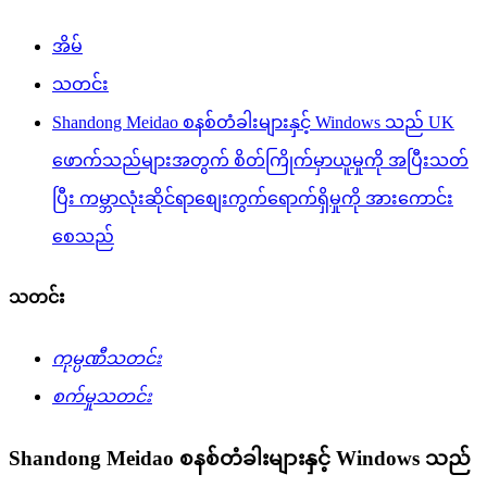
အိမ်
သတင်း
Shandong Meidao စနစ်တံခါးများနှင့် Windows သည် UK
ဖောက်သည်များအတွက် စိတ်ကြိုက်မှာယူမှုကို အပြီးသတ်
ပြီး ကမ္ဘာလုံးဆိုင်ရာစျေးကွက်ရောက်ရှိမှုကို အားကောင်း
စေသည်
သတင်း
ကုမ္ပဏီသတင်း
စက်မှုသတင်း
Shandong Meidao စနစ်တံခါးများနှင့် Windows သည်