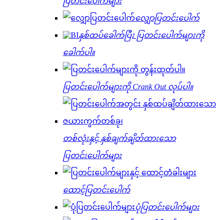
ပြတင်းပေါက်များ
လျှောပြတင်းပေါက်
နှစ်ထပ်ခေါက်ပြီး ပြတင်းပေါက်များကို
ခေါက်ပါ။
ပြတင်းပေါက်များကို Crank Out လုပ်ပါ။
တစ်လုံးနှင့် နှစ်ချက်ချိတ်ထားသော
ပြတင်းပေါက်များ
ထောင့်ပြတင်းပေါက်
ပုံပြတင်းပေါက်များ